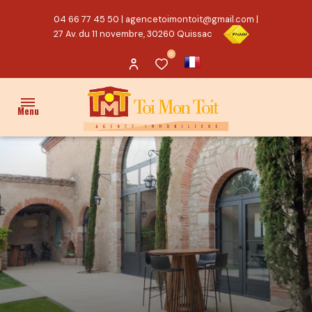
04 66 77 45 50
|
agencetoimontoit@gmail.com
|
27 Av. du 11 novembre, 30260 Quissac
0
Menu
ACCUEIL
VENTES
PROPRIÉTÉ/CHARME
MAISON
TERRAIN