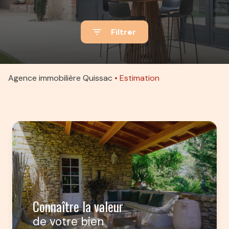
ACTUALITÉS
Filtrer
ALERTE
E-MAIL
ESTIMATION
Agence immobilière Quissac
Estimation
CONTACT
Connaître la valeur
de votre bien