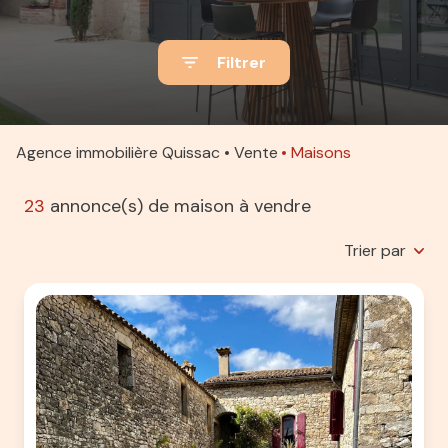
ACTUALITÉS
Filtrer
ALERTE
E-MAIL
ESTIMATION
Agence immobilière Quissac
Vente
Maisons
CONTACT
23
annonce(s) de maison à vendre
Trier par