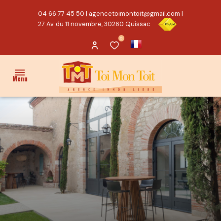
04 66 77 45 50
|
agencetoimontoit@gmail.com
|
27 Av. du 11 novembre, 30260 Quissac
0
Menu
ACCUEIL
VENTES
PROPRIÉTÉ/CHARME
MAISON
TERRAIN