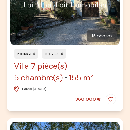
16 photos
Exclusivité
Nouveauté
Villa 7 pièce(s)
5 chambre(s)
155 m²
Sauve (30610)
360 000 €