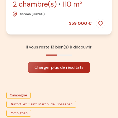
2 chambre(s)
110 m²
Sardan (30260)
359 000 €
Il vous reste
13
bien(s) à découvrir
Charger plus de résultats
Campagne
Durfort-et-Saint-Martin-de-Sossenac
Pompignan