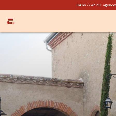
04 66 77 45 50
|
agencet
Menu
ACCUEIL
VENTES
PROPRIÉTÉ/CHARME
MAISON
TERRAIN
ACTUALITÉS