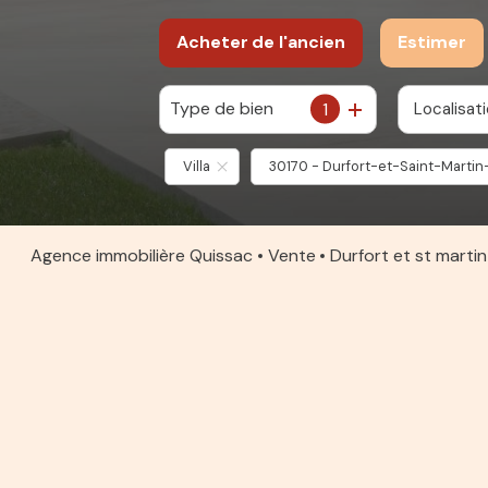
Acheter
de l'ancien
Estimer
Type de bien
1
Localisat
De l'ancien
Villa
30170 - Durfort-et-Saint-Marti
Agence immobilière Quissac
Vente
Durfort et st mart