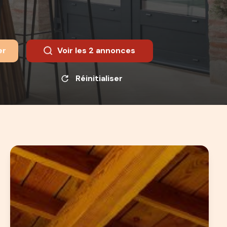
er
Voir les
2
annonces
Réinitialiser