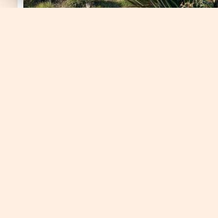
Exclusivité
Coup de coeur
Villa 4 pièce(s)
3 chambre(s)
Durfort-et-Saint-Martin-de-Sossenac (30170)