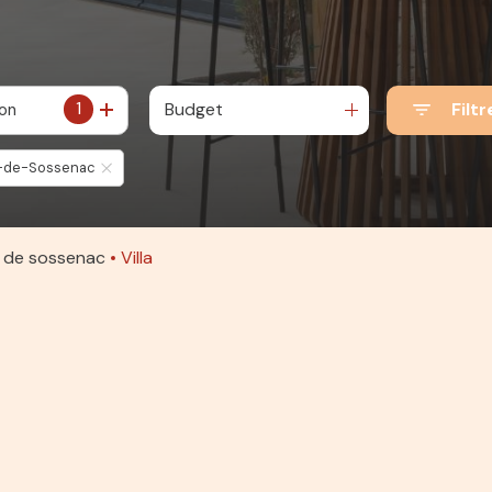
1
Budget
Filtr
ion
n-de-Sossenac
in de sossenac
Villa