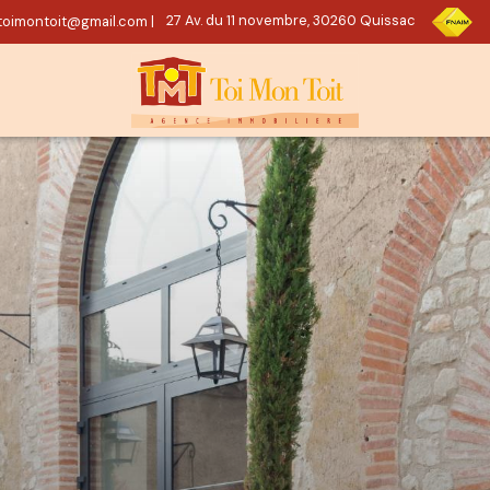
oimontoit@gmail.com
|
27 Av. du 11 novembre, 30260 Quissac