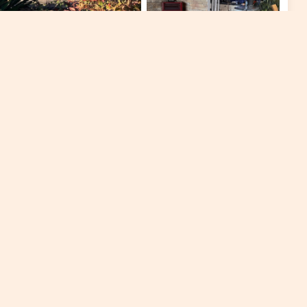
+12
112 m²
329 000 €