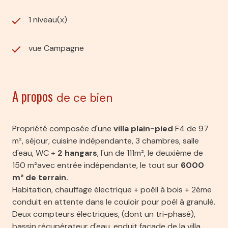
1 niveau(x)
vue Campagne
A propos
de ce bien
Propriété composée d'une
villa plain-pied
F4 de 97
m², séjour, cuisine indépendante, 3 chambres, salle
d'eau, WC +
2 hangars
, l'un de 111m², le deuxième de
150 m²avec entrée indépendante, le tout sur
6000
m² de terrain.
Habitation, chauffage électrique + poêll à bois + 2éme
conduit en attente dans le couloir pour poêl à granulé.
Deux compteurs électriques, (dont un tri-phasé),
bassin récupérateur d'eau, enduit façade de la villa