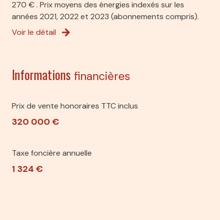
Hangar ouest
150 m²
270 € . Prix moyens des énergies indexés sur les
années 2021, 2022 et 2023 (abonnements compris).
Voir le détail
Informations
financières
Prix de vente honoraires TTC inclus
320 000 €
Taxe foncière annuelle
1 324 €