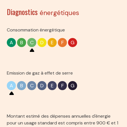
entrée
5.2 m²
Diagnostics
énergétiques
cuisine
10.3 m²
salon/sejour
30.4 m²
Consommation énergétique
salle d'eau
7.2 m²
A
B
C
D
E
F
G
WC
7.19 m²
chambre
13.9 m²
chambre
11 m²
Emission de gaz à effet de serre
chambre
13.15 m²
A
B
C
D
E
F
G
degagement
4.73 m²
Terrasse couverte
12.37 m²
Montant estimé des dépenses annuelles d'énergie
Hangar est
111 m²
pour un usage standard est compris entre 900 € et 1