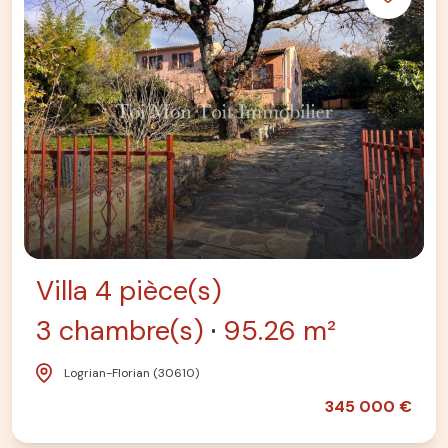
Villa 4 pièce(s)
3 chambre(s)
95.26 m²
Logrian-Florian (30610)
345 000 €