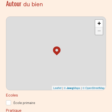
Autour
du bien
+
−
Leaflet
|
©
Maps
|
© OpenStreetMap
Jawg
Ecoles
École primaire
Pratique