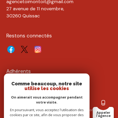
agencetoimontoit@gmail.com
27 avenue de 11 novembre,
30260 Quissac
Restons connectés
Adhérents
Comme beaucoup, notre site
utilise les cookies
On aimerait vous accompagner pendant
votre visite.
En poursuivant, vous acceptez l'utilisation des
Nos partenaires
Mentions légales
Admin
Nos honoraires
Appeler
cookies par ce site, afin de vous proposer des
l'agence