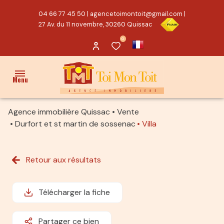
04 66 77 45 50
|
agencetoimontoit@gmail.com
|
27 Av. du 11 novembre, 30260 Quissac
0
Menu
Agence immobilière Quissac
Vente
ACCUEIL
Durfort et st martin de sossenac
Villa
VENTES
Retour aux résultats
PROPRIÉTÉ/CHARME
MAISON
Télécharger la fiche
TERRAIN
Partager ce bien