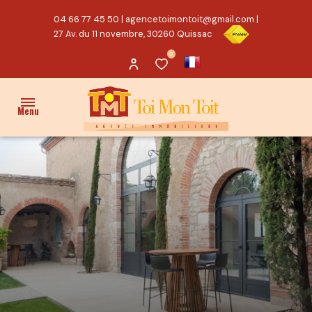
04 66 77 45 50
|
agencetoimontoit@gmail.com
|
27 Av. du 11 novembre, 30260 Quissac
0
Menu
ACCUEIL
VENTES
PROPRIÉTÉ/CHARME
MAISON
TERRAIN