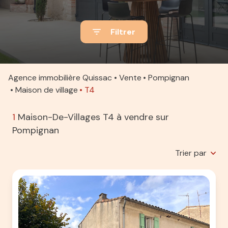
ACTUALITÉS
Filtrer
ALERTE
E-MAIL
ESTIMATION
Agence immobilière Quissac
Vente
Pompignan
Maison de village
T4
CONTACT
1
Maison-De-Villages T4 à vendre sur
Pompignan
Trier par