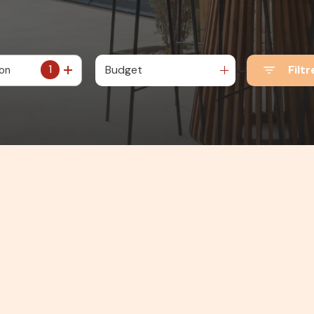
1
Budget
Filtr
ion