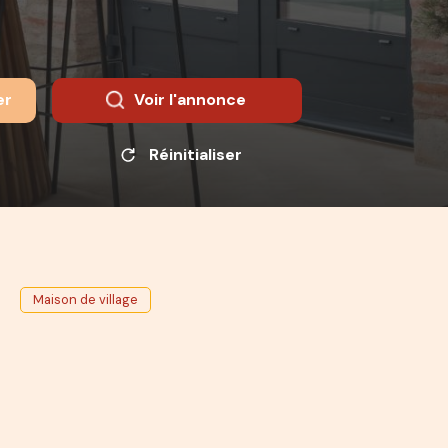
er
Voir l'annonce
Réinitialiser
Maison de village