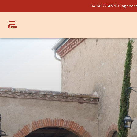
04 66 77 45 50
|
agencet
Menu
ACCUEIL
VENTES
PROPRIÉTÉ/CHARME
MAISON
TERRAIN
ACTUALITÉS