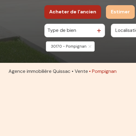
Acheter
de l'ancien
Estimer
Type de bien
Localisat
De l'ancien
30170 - Pompignan
Agence immobilière Quissac
Vente
Pompignan