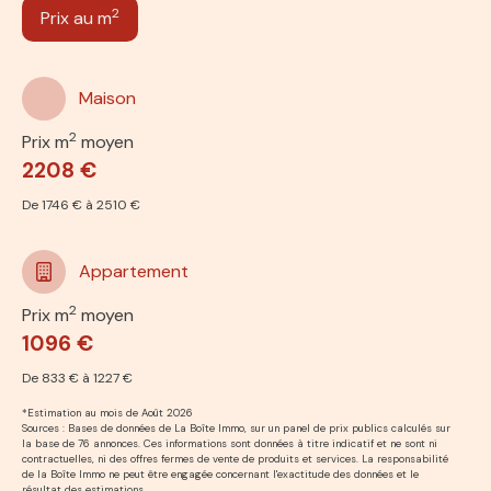
2
Prix au m
Maison
2
Prix m
moyen
2208 €
De 1746 € à 2510 €
Appartement
2
Prix m
moyen
1096 €
De 833 € à 1227 €
*Estimation au mois de Août 2026
Sources : Bases de données de La Boîte Immo, sur un panel de prix publics calculés sur
la base de 76 annonces. Ces informations sont données à titre indicatif et ne sont ni
contractuelles, ni des offres fermes de vente de produits et services. La responsabilité
de la Boîte Immo ne peut être engagée concernant l'exactitude des données et le
résultat des estimations.