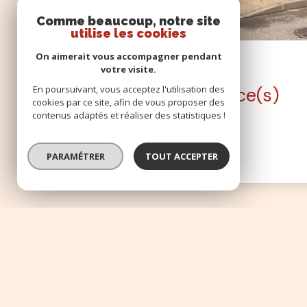
Comme beaucoup, notre site
utilise les cookies
On aimerait vous accompagner pendant
Prix en baisse
votre visite.
En poursuivant, vous acceptez l'utilisation des
Maison de village 4 pièce(s)
cookies par ce site, afin de vous proposer des
contenus adaptés et réaliser des statistiques !
3 chambre(s)
87 m²
Pompignan (30170)
PARAMÉTRER
TOUT ACCEPTER