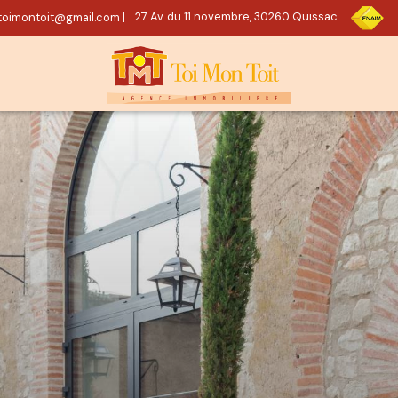
oimontoit@gmail.com
|
27 Av. du 11 novembre, 30260 Quissac