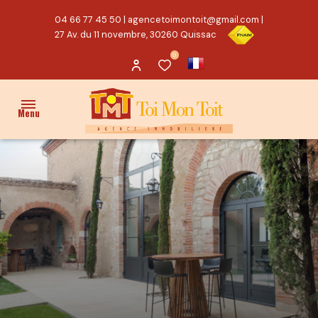
04 66 77 45 50
|
agencetoimontoit@gmail.com
|
27 Av. du 11 novembre, 30260 Quissac
0
Menu
ACCUEIL
VENTES
PROPRIÉTÉ/CHARME
MAISON
TERRAIN