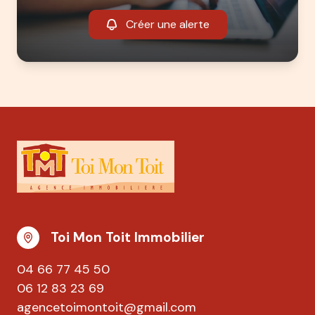
Créer une alerte
Toi Mon Toit Immobilier
04 66 77 45 50
06 12 83 23 69
agencetoimontoit@gmail.com