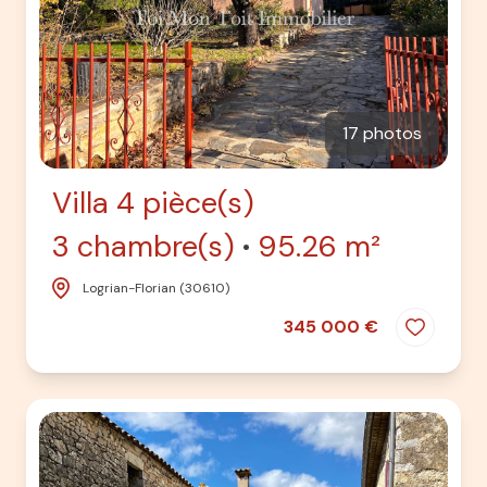
17 photos
Villa 4 pièce(s)
3 chambre(s)
95.26 m²
Logrian-Florian (30610)
345 000 €