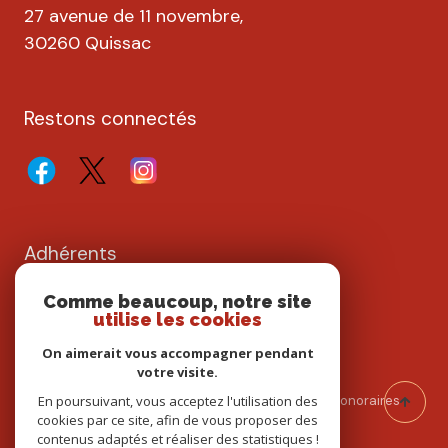
27 avenue de 11 novembre,
30260 Quissac
Restons connectés
Adhérents
Comme beaucoup, notre site
utilise les cookies
On aimerait vous accompagner pendant
votre visite.
En poursuivant, vous acceptez l'utilisation des
Nos partenaires
Mentions légales
Admin
Nos honoraires
cookies par ce site, afin de vous proposer des
Politique RGPD
Cookies
contenus adaptés et réaliser des statistiques !