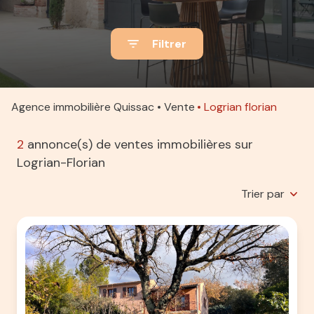
ACTUALITÉS
Filtrer
ALERTE
E-MAIL
ESTIMATION
Agence immobilière Quissac
Vente
Logrian florian
CONTACT
2
annonce(s) de ventes immobilières sur
Logrian-Florian
Trier par