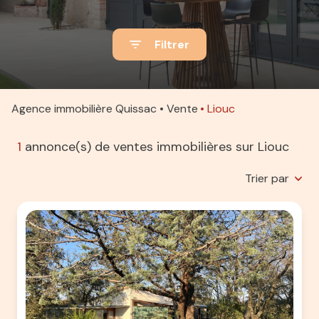
ACTUALITÉS
Filtrer
ALERTE
E-MAIL
ESTIMATION
Agence immobilière Quissac
Vente
Liouc
CONTACT
1
annonce(s) de ventes immobilières sur Liouc
Trier par