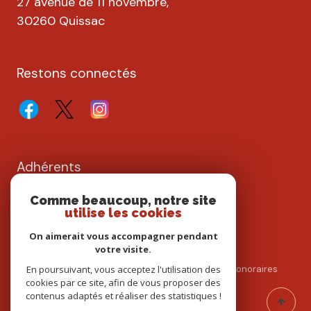
27 avenue de 11 novembre,
30260 Quissac
Restons connectés
Adhérents
Comme beaucoup, notre site
utilise les cookies
On aimerait vous accompagner pendant
votre visite.
Nos partenaires
Mentions légales
Admin
Nos honoraires
En poursuivant, vous acceptez l'utilisation des
cookies par ce site, afin de vous proposer des
Politique RGPD
Cookies
contenus adaptés et réaliser des statistiques !