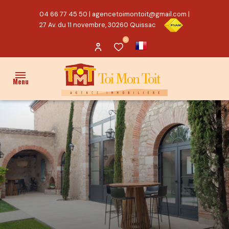
04 66 77 45 50
|
agencetoimontoit@gmail.com
|
27 Av. du 11 novembre, 30260 Quissac
0
Menu
ACCUEIL
VENTES
PROPRIÉTÉ/CHARME
MAISON
TERRAIN