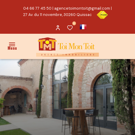
04 66 77 45 50
|
agencetoimontoit@gmail.com
|
27 Av. du 11 novembre, 30260 Quissac
0
Menu
ACCUEIL
VENTES
PROPRIÉTÉ/CHARME
MAISON
TERRAIN