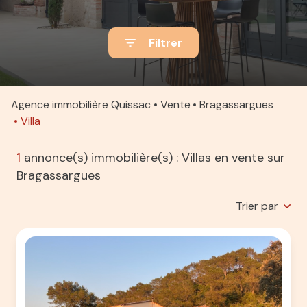
ACTUALITÉS
Filtrer
ALERTE
E-MAIL
ESTIMATION
Agence immobilière Quissac
Vente
Bragassargues
Villa
CONTACT
1
annonce(s) immobilière(s) : Villas en vente sur
Bragassargues
Trier par