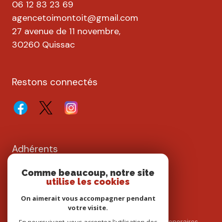
06 12 83 23 69
agencetoimontoit@gmail.com
27 avenue de 11 novembre,
30260 Quissac
Restons connectés
Adhérents
Comme beaucoup, notre site
utilise les cookies
On aimerait vous accompagner pendant
votre visite.
Nos partenaires
Mentions légales
Admin
Nos honoraires