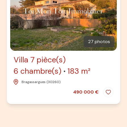
27 photos
Villa 7 pièce(s)
6 chambre(s)
183 m²
Bragassargues (30260)
490 000 €