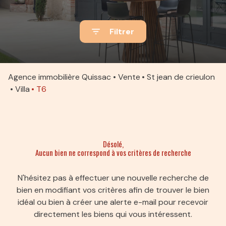
ACTUALITÉS
Filtrer
ALERTE
E-MAIL
ESTIMATION
Agence immobilière Quissac
Vente
St jean de crieulon
Villa
T6
CONTACT
Désolé,
Aucun bien ne correspond à vos critères de recherche
N'hésitez pas à effectuer une nouvelle recherche de
bien en modifiant vos critères afin de trouver le bien
idéal ou bien à créer une alerte e-mail pour recevoir
directement les biens qui vous intéressent.