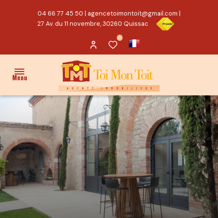
04 66 77 45 50
|
agencetoimontoit@gmail.com
|
27 Av. du 11 novembre, 30260 Quissac
0
Menu
ACCUEIL
VENTES
PROPRIÉTÉ/CHARME
MAISON
TERRAIN