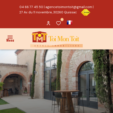
04 66 77 45 50
|
agencetoimontoit@gmail.com
|
27 Av. du 11 novembre, 30260 Quissac
0
Menu
ACCUEIL
VENTES
PROPRIÉTÉ/CHARME
MAISON
TERRAIN