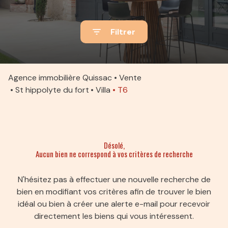
ACTUALITÉS
Filtrer
ALERTE
E-MAIL
ESTIMATION
Agence immobilière Quissac
Vente
St hippolyte du fort
Villa
T6
CONTACT
Désolé,
Aucun bien ne correspond à vos critères de recherche
N'hésitez pas à effectuer une nouvelle recherche de
bien en modifiant vos critères afin de trouver le bien
idéal ou bien à créer une alerte e-mail pour recevoir
directement les biens qui vous intéressent.