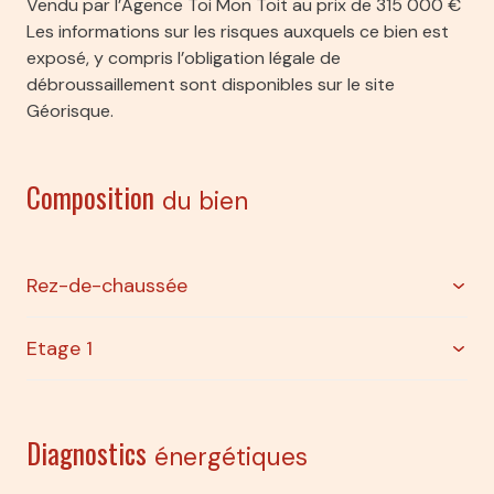
Vendu par l’Agence Toi Mon Toit au prix de 315 000 €
visiophone
Les informations sur les risques auxquels ce bien est
exposé, y compris l’obligation légale de
débroussaillement sont disponibles sur le site
interphone
Géorisque.
Composition
du bien
Rez-de-chaussée
Etage 1
entrée
2.27 m²
salon/sejour
17.70 m²
Séjour/Cuisine
17.70 m²
Diagnostics
chambre
10 m²
énergétiques
Suite parentale
14.27 m²
Salle d'eau + wc
9.57 m²