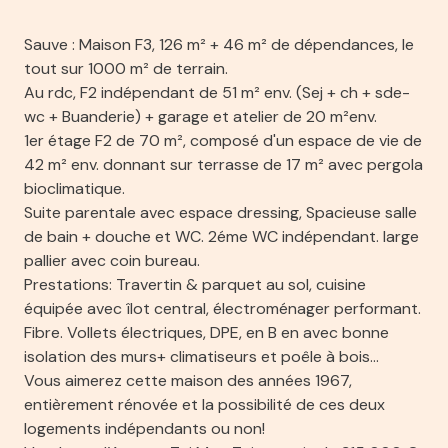
cuisine américaine (équipée)
Sauve : Maison F3, 126 m² + 46 m² de dépendances, le
tout sur 1000 m² de terrain.
Chauffage individuel : poêle (bois)
Au rdc, F2 indépendant de 51 m² env. (Sej + ch + sde-
wc + Buanderie) + garage et atelier de 20 m²env.
1 garage(s)
1er étage F2 de 70 m², composé d'un espace de vie de
42 m² env. donnant sur terrasse de 17 m² avec pergola
bioclimatique.
4 parking(s)
Suite parentale avec espace dressing, Spacieuse salle
de bain + douche et WC. 2éme WC indépendant. large
exposition Sud
pallier avec coin bureau.
Prestations: Travertin & parquet au sol, cuisine
1 niveau(x)
équipée avec îlot central, électroménager performant.
Fibre. Vollets électriques, DPE, en B en avec bonne
isolation des murs+ climatiseurs et poêle à bois…
vue Dégagée Nature
Vous aimerez cette maison des années 1967,
entièrement rénovée et la possibilité de ces deux
terrasse
logements indépendants ou non!